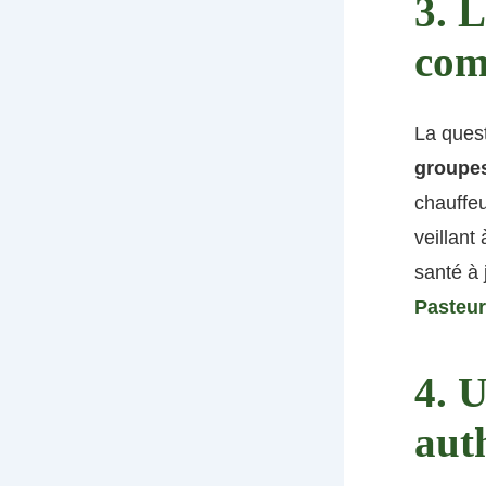
3. 
comi
La quest
groupe
chauffeu
veillant
santé à 
Pasteur
4. 
aut