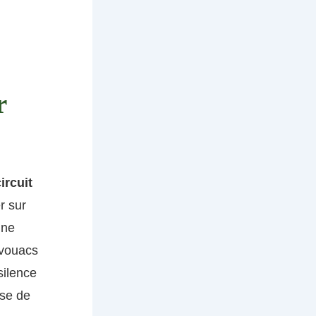
r
ircuit
r sur
 ne
ivouacs
silence
sse de