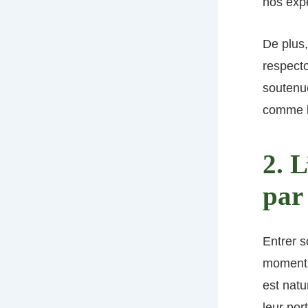
nos expé
De plus,
respect
soutenue
comme 
2. L
par 
Entrer s
moment 
est natu
leur por