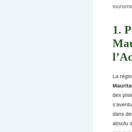
tourism
1. P
Mau
l’A
La régio
Maurita
des pist
s’aventu
dans des
absolu s