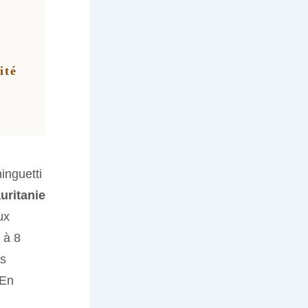
ité
inguetti
uritanie
ux
 à 8
es
 En