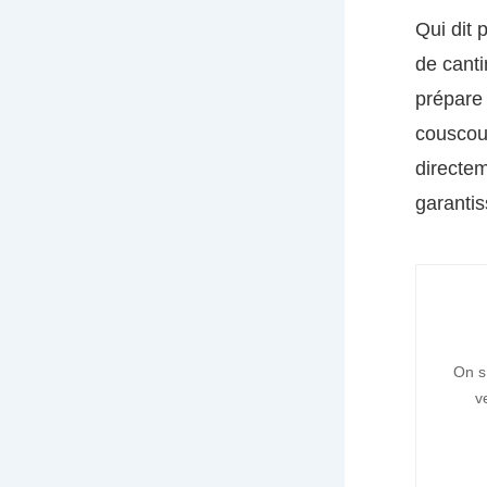
Qui dit 
de cant
prépare 
couscou
directem
garantis
On s
v