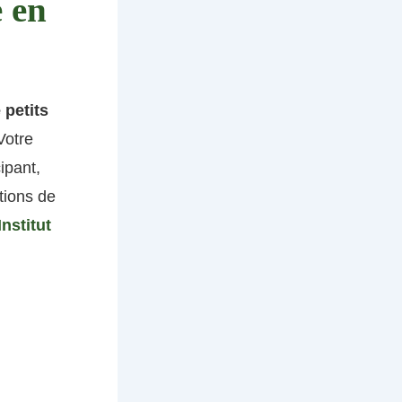
e en
 petits
Votre
ipant,
tions de
Institut