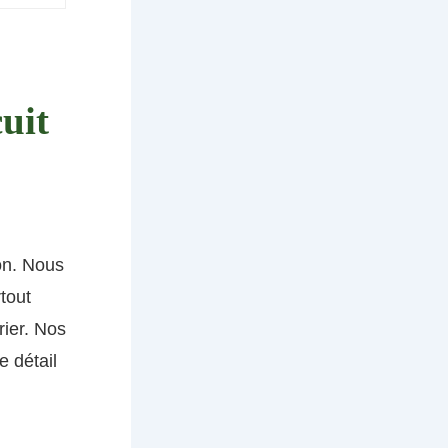
uit
on. Nous
tout
rier. Nos
e détail