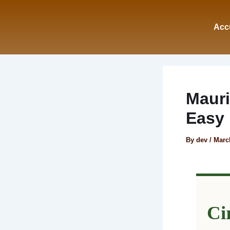
Skip
to
Acc
content
Mauri
Easy
By
dev
/
Marc
Ci