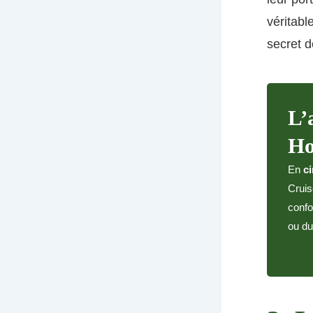
véritabl
secret d
L’
Ho
En
ci
Cruis
confo
ou du