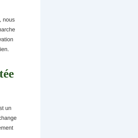
, nous
marche
vation
ien.
tée
st un
échange
lement
,