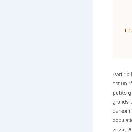
L’
Partir à
est un r
petits 
grands t
personne
populati
2026, la