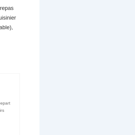
 repas
uisinier
able),
repart
irs