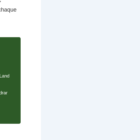
 chaque
 Land
drar