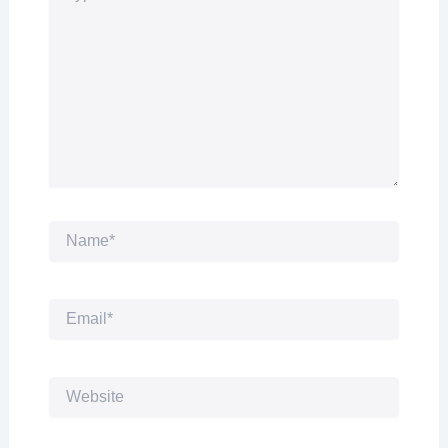
Name*
Email*
Website