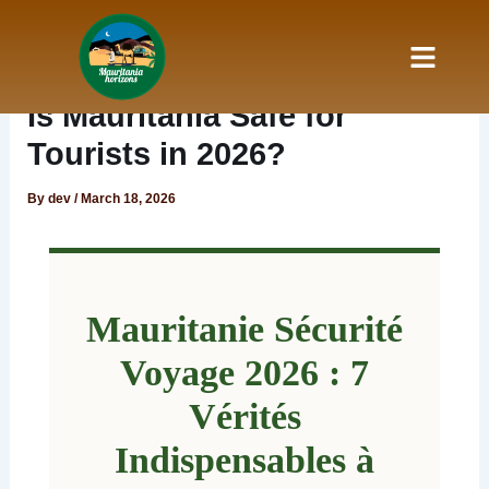
Skip
to
content
Nos Services
à propos
Is Mauritania Safe for
Tourists in 2026?
By
dev
/
March 18, 2026
Mauritanie Sécurité
Voyage 2026 : 7
Vérités
Indispensables à